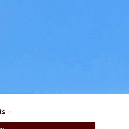
is
ar